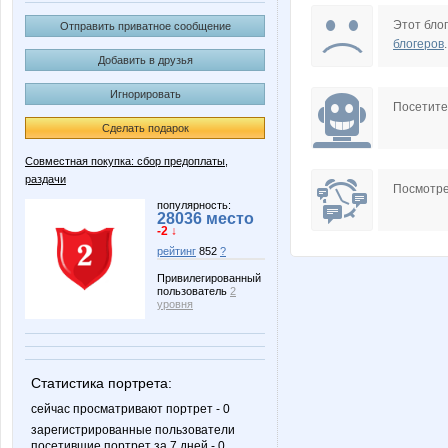
Sc@rlet
Sweet
Этот блог
Отправить приватное сообщение
блогеров
.
Добавить в друзья
Игнорировать
stasy1981
valov
Посетит
Сделать подарок
Совместная покупка: сбор предоплаты,
раздачи
Посмотре
популярность:
28036 место
-2 ↓
рейтинг
852
?
Привилегированный
пользователь
2
уровня
Статистика портрета:
сейчас просматривают портрет - 0
зарегистрированные пользователи
посетившие портрет за 7 дней - 0