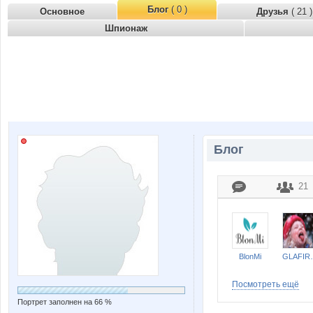
Блог
( 0 )
Основное
Друзья
( 21 )
Шпионаж
Блог
21
BlonMi
GL
Посмотреть ещё
Портрет заполнен на 66 %